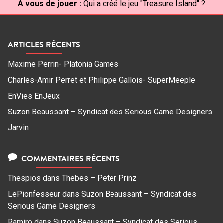
À vous de jouer :
Qui a créé le jeu "Treasure Island" ?
ARTICLES RÉCENTS
Maxime Perrin- Platonia Games
Charles-Amir Perret et Philippe Gallois- SuperMeeple
EnVies EnJeux
Suzon Beaussant – Syndicat des Serious Game Designers
Jarvin
COMMENTAIRES RÉCENTS
Thespios
dans
Thebes – Peter Prinz
LePionfesseur
dans
Suzon Beaussant – Syndicat des
Serious Game Designers
Ramiro
dans
Suzon Beaussant – Syndicat des Serious