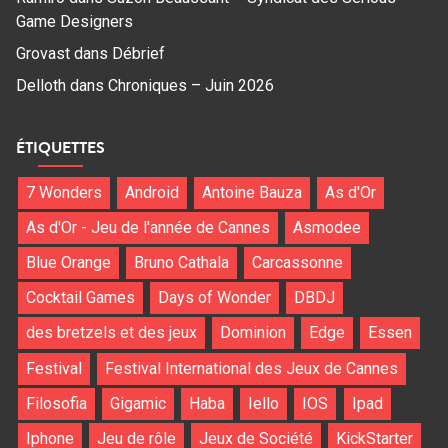
Game Designers
Grovast
dans
Débrief
Delloth
dans
Chroniques – Juin 2026
ÉTIQUETTES
7 Wonders
Android
Antoine Bauza
As d'Or
As d'Or - Jeu de l'année de Cannes
Asmodee
Blue Orange
Bruno Cathala
Carcassonne
Cocktail Games
Days of Wonder
DBDJ
des bretzels et des jeux
Dominion
Edge
Essen
Festival
Festival International des Jeux de Cannes
Filosofia
Gigamic
Haba
Iello
IOS
Ipad
Iphone
Jeu de rôle
Jeux de Société
KickStarter