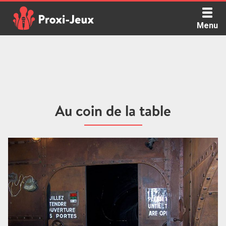
Skip
to
Menu
content
Proxi Jeux - Le podcast qui vous parle de jeux de société
Au coin de la table