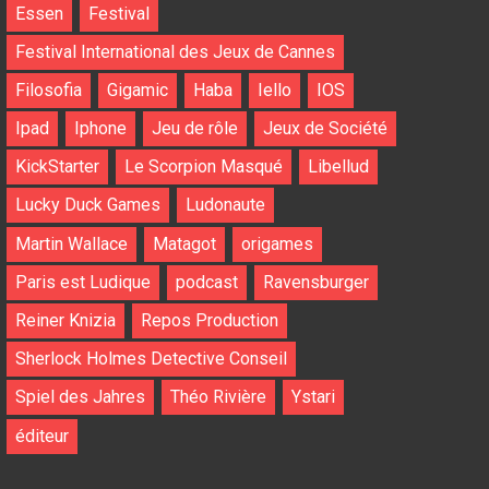
Essen
Festival
Festival International des Jeux de Cannes
Filosofia
Gigamic
Haba
Iello
IOS
Ipad
Iphone
Jeu de rôle
Jeux de Société
KickStarter
Le Scorpion Masqué
Libellud
Lucky Duck Games
Ludonaute
Martin Wallace
Matagot
origames
Paris est Ludique
podcast
Ravensburger
Reiner Knizia
Repos Production
Sherlock Holmes Detective Conseil
Spiel des Jahres
Théo Rivière
Ystari
éditeur