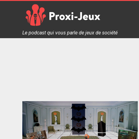
Skip
to
content
Proxi Jeux - Le podcast qui vous parle de jeux de soc
Le podcast qui vous parle de jeux de société