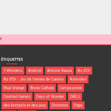
?
ÉTIQUETTES
7 Wonders
Android
Antoine Bauza
As d'Or
As d'Or - Jeu de l'année de Cannes
Asmodee
Blue Orange
Bruno Cathala
Carcassonne
Cocktail Games
Days of Wonder
DBDJ
des bretzels et des jeux
Dominion
Edge