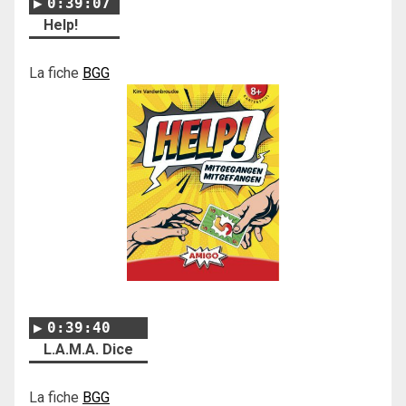
0:39:07
Help!
La fiche
BGG
0:39:40
L.A.M.A. Dice
La fiche
BGG