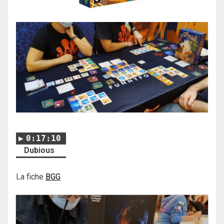
0:17:10
Dubious
La fiche
BGG