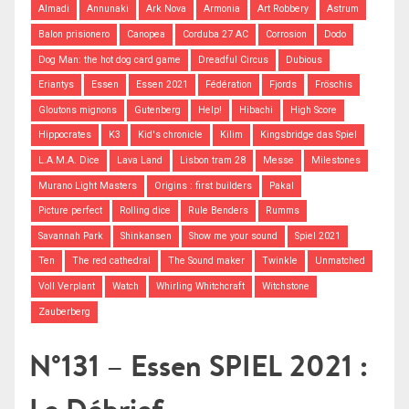
Almadi
Annunaki
Ark Nova
Armonia
Art Robbery
Astrum
Balon prisionero
Canopea
Corduba 27 AC
Corrosion
Dodo
Dog Man: the hot dog card game
Dreadful Circus
Dubious
Eriantys
Essen
Essen 2021
Fédération
Fjords
Fröschis
Gloutons mignons
Gutenberg
Help!
Hibachi
High Score
Hippocrates
K3
Kid's chronicle
Kilim
Kingsbridge das Spiel
L.A.M.A. Dice
Lava Land
Lisbon tram 28
Messe
Milestones
Murano Light Masters
Origins : first builders
Pakal
Picture perfect
Rolling dice
Rule Benders
Rumms
Savannah Park
Shinkansen
Show me your sound
Spiel 2021
Ten
The red cathedral
The Sound maker
Twinkle
Unmatched
Voll Verplant
Watch
Whirling Whitchcraft
Witchstone
Zauberberg
N°131 – Essen SPIEL 2021 :