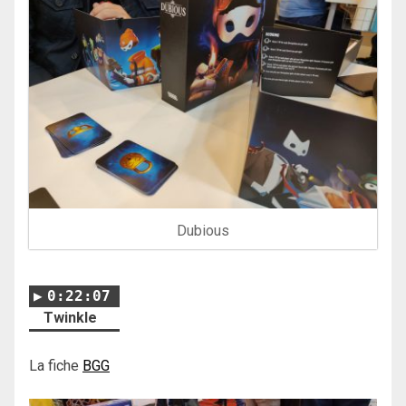
Dubious
0:22:07
Twinkle
La fiche
BGG