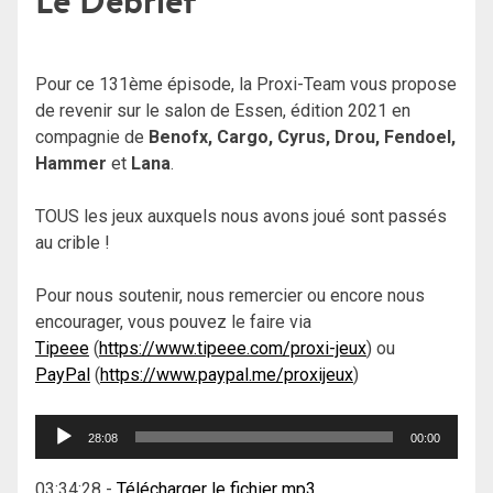
Le Débrief
Pour ce 131ème épisode, la Proxi-Team vous propose
de revenir sur le salon de Essen, édition 2021 en
compagnie de
Benofx, Cargo, Cyrus, Drou, Fendoel,
Hammer
et
Lana
.
TOUS les jeux auxquels nous avons joué sont passés
au crible !
Pour nous soutenir, nous remercier ou encore nous
encourager, vous pouvez le faire via
Tipeee
(
https://www.tipeee.com/proxi-jeux
) ou
PayPal
(
https://www.paypal.me/proxijeux
)
Lecteur
28:08
00:00
audio
03:34:28
-
Télécharger le fichier mp3