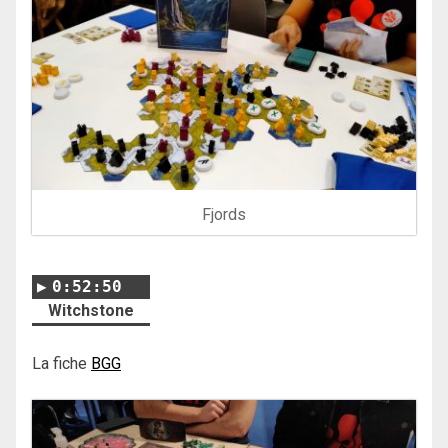
Fjords
0:52:50
Witchstone
La fiche
BGG