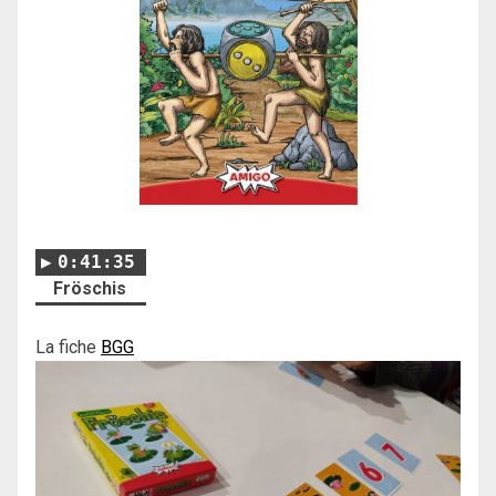
0:41:35
Fröschis
La fiche
BGG