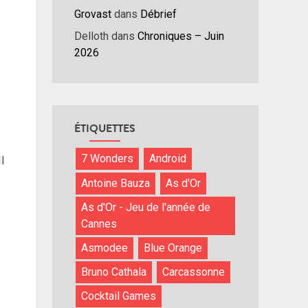
Grovast
dans
Débrief
nuer
Delloth
dans
Chroniques – Juin
2026
ume.
ÉTIQUETTES
7 Wonders
Android
l
Antoine Bauza
As d'Or
As d'Or - Jeu de l'année de
Cannes
Asmodee
Blue Orange
Bruno Cathala
Carcassonne
Cocktail Games