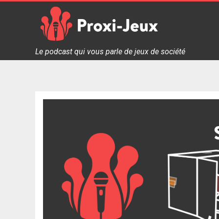
Skip
to
content
Proxi Jeux - Le podcast qui vous parle de jeux de soc
Le podcast qui vous parle de jeux de société