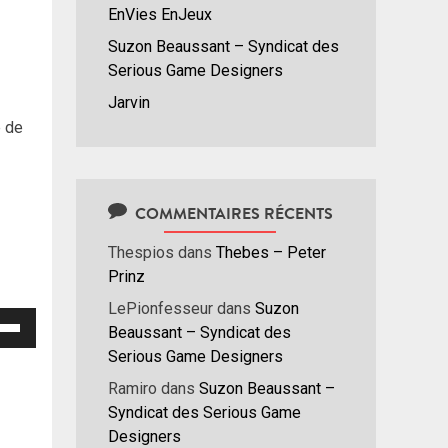
EnVies EnJeux
Suzon Beaussant – Syndicat des
Serious Game Designers
Jarvin
e de
COMMENTAIRES RÉCENTS
Thespios
dans
Thebes – Peter
Prinz
LePionfesseur
dans
Suzon
isez
Beaussant – Syndicat des
Serious Game Designers
hes
Ramiro
dans
Suzon Beaussant –
/bas
Syndicat des Serious Game
r
Designers
menter