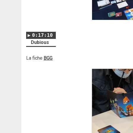
0:17:10
Dubious
La fiche
BGG