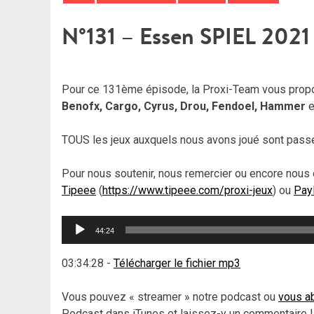
N°131 – Essen SPIEL 2021 
Pour ce 131ème épisode, la Proxi-Team vous propo
Benofx, Cargo, Cyrus, Drou, Fendoel, Hammer
e
TOUS les jeux auxquels nous avons joué sont passés
Pour nous soutenir, nous remercier ou encore nous 
Tipeee
(
https://www.tipeee.com/proxi-jeux
) ou
Pay
Lecteur
44:24
audio
03:34:28
-
Télécharger le fichier mp3
Vous pouvez « streamer » notre podcast ou
vous ab
Podcast dans iTunes et laissez-y un commentaire !