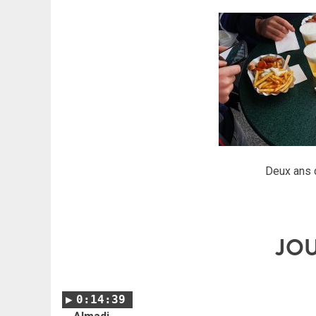
Deux ans 
JOU
0:14:39