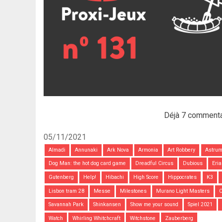
Déjà 7 commenta
05/11/2021
Almadi
Annunaki
Ark Nova
Armonia
Art Robbery
Astru
Dog Man: the hot dog card game
Dreadful Circus
Dubious
Eria
Gutenberg
Help!
Hibachi
High Score
Hippocrates
K3
Lisbon tram 28
Messe
Milestones
Murano Light Masters
O
Savannah Park
Shinkansen
Show me your sound
Spiel 2021
Watch
Whirling Whitchcraft
Witchstone
Zauberberg