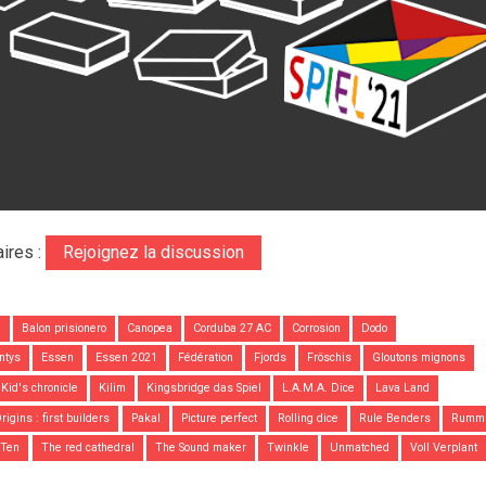
ires :
Rejoignez la discussion
m
Balon prisionero
Canopea
Corduba 27 AC
Corrosion
Dodo
ntys
Essen
Essen 2021
Fédération
Fjords
Fröschis
Gloutons mignons
Kid's chronicle
Kilim
Kingsbridge das Spiel
L.A.M.A. Dice
Lava Land
rigins : first builders
Pakal
Picture perfect
Rolling dice
Rule Benders
Rumm
Ten
The red cathedral
The Sound maker
Twinkle
Unmatched
Voll Verplant