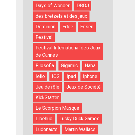
Days of Wonder
DBDJ
des bretzels et des jeux
Dominion
Edge
Essen
Festival
Festival International des Jeux
de Cannes
Filosofia
Gigamic
Haba
Iello
IOS
Ipad
Iphone
Jeu de rôle
Jeux de Société
KickStarter
Le Scorpion Masqué
Libellud
Lucky Duck Games
Ludonaute
Martin Wallace