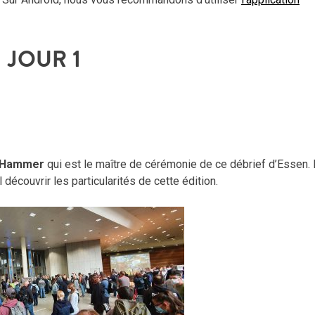
ou
dimi
le
JOUR 1
vol
Hammer
qui est le maître de cérémonie de ce débrief d’Essen. I
découvrir les particularités de cette édition.