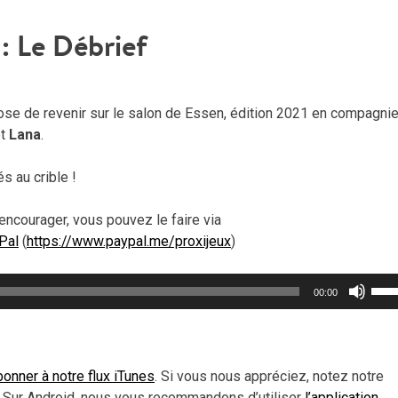
: Le Débrief
se de revenir sur le salon de Essen, édition 2021 en compagni
t
Lana
.
 au crible !
encourager, vous pouvez le faire via
Pal
(
https://www.paypal.me/proxijeux
)
Util
00:00
les
flèc
haut
pou
onner à notre flux iTunes
. Si vous nous appréciez, notez notre
aug
 Sur Android, nous vous recommandons d’utiliser
l’application