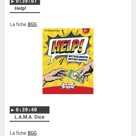
0:39:07
Help!
La fiche
BGG
0:39:40
L.A.M.A. Dice
La fiche
BGG