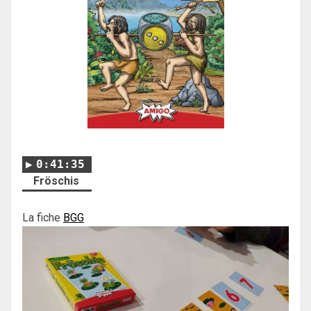
0:41:35
Fröschis
La fiche
BGG