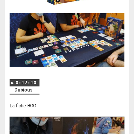
0:17:10
Dubious
La fiche
BGG