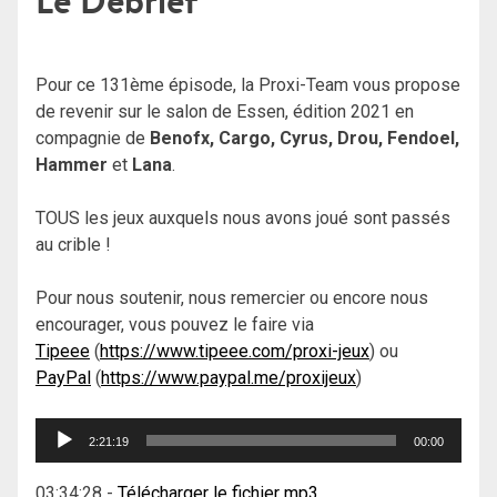
Le Débrief
Pour ce 131ème épisode, la Proxi-Team vous propose
de revenir sur le salon de Essen, édition 2021 en
compagnie de
Benofx, Cargo, Cyrus, Drou, Fendoel,
Hammer
et
Lana
.
TOUS les jeux auxquels nous avons joué sont passés
au crible !
Pour nous soutenir, nous remercier ou encore nous
encourager, vous pouvez le faire via
Tipeee
(
https://www.tipeee.com/proxi-jeux
) ou
PayPal
(
https://www.paypal.me/proxijeux
)
Lecteur
2:21:19
00:00
audio
03:34:28
-
Télécharger le fichier mp3