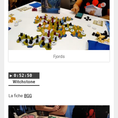
Fjords
0:52:50
Witchstone
La fiche
BGG