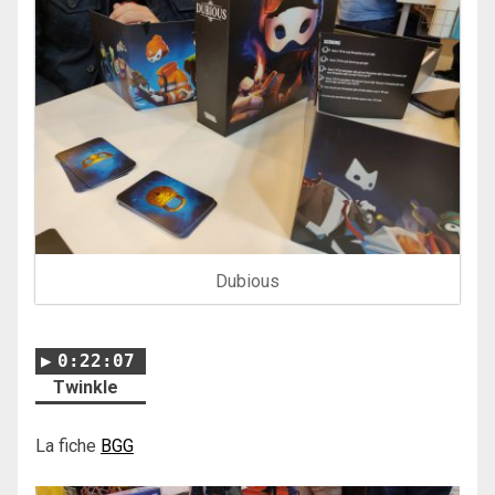
Dubious
0:22:07
Twinkle
La fiche
BGG