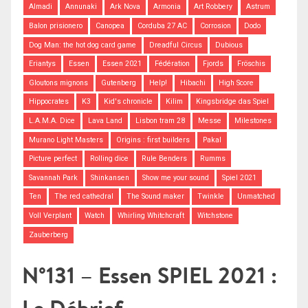
Almadi
Annunaki
Ark Nova
Armonia
Art Robbery
Astrum
Balon prisionero
Canopea
Corduba 27 AC
Corrosion
Dodo
Dog Man: the hot dog card game
Dreadful Circus
Dubious
Eriantys
Essen
Essen 2021
Fédération
Fjords
Fröschis
Gloutons mignons
Gutenberg
Help!
Hibachi
High Score
Hippocrates
K3
Kid's chronicle
Kilim
Kingsbridge das Spiel
L.A.M.A. Dice
Lava Land
Lisbon tram 28
Messe
Milestones
Murano Light Masters
Origins : first builders
Pakal
Picture perfect
Rolling dice
Rule Benders
Rumms
Savannah Park
Shinkansen
Show me your sound
Spiel 2021
Ten
The red cathedral
The Sound maker
Twinkle
Unmatched
Voll Verplant
Watch
Whirling Whitchcraft
Witchstone
Zauberberg
N°131 – Essen SPIEL 2021 :