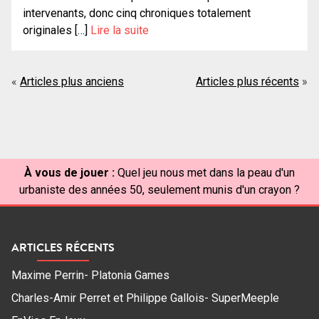
intervenants, donc cinq chroniques totalement
originales […]
Lire la suite
Navigation
Articles plus anciens
Articles plus récents
des
articles
À vous de jouer :
Quel jeu nous met dans la peau d'un
urbaniste des années 50, seulement munis d'un crayon ?
ARTICLES RÉCENTS
Maxime Perrin- Platonia Games
Charles-Amir Perret et Philippe Gallois- SuperMeeple