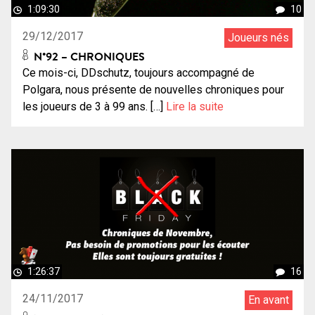
1:09:30
10
29/12/2017
Joueurs nés
N°92 – CHRONIQUES
Ce mois-ci, DDschutz, toujours accompagné de
Polgara, nous présente de nouvelles chroniques pour
les joueurs de 3 à 99 ans. […]
Lire la suite
1:26:37
16
24/11/2017
En avant