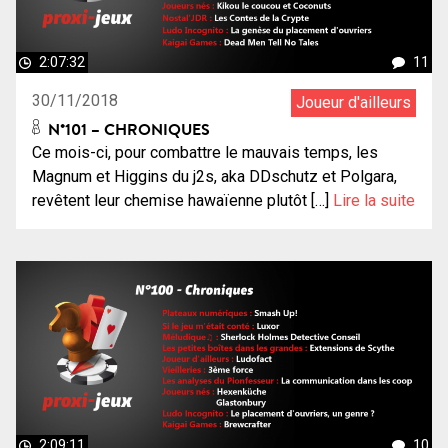
2:07:32
11
30/11/2018
Joueur d'ailleurs
N°101 – CHRONIQUES
Ce mois-ci, pour combattre le mauvais temps, les
Magnum et Higgins du j2s, aka DDschutz et Polgara,
revêtent leur chemise hawaïenne plutôt […]
Lire la suite
2:09:11
10