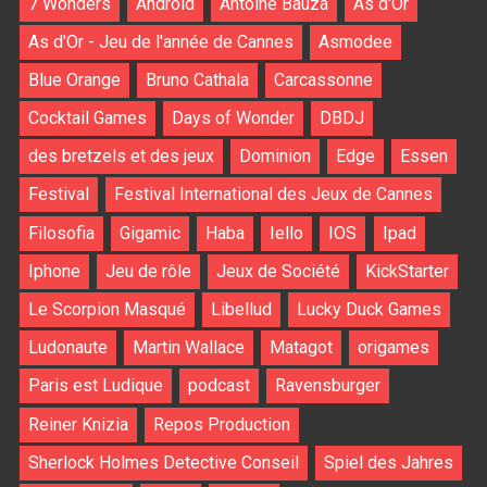
7 Wonders
Android
Antoine Bauza
As d'Or
As d'Or - Jeu de l'année de Cannes
Asmodee
Blue Orange
Bruno Cathala
Carcassonne
Cocktail Games
Days of Wonder
DBDJ
des bretzels et des jeux
Dominion
Edge
Essen
Festival
Festival International des Jeux de Cannes
Filosofia
Gigamic
Haba
Iello
IOS
Ipad
Iphone
Jeu de rôle
Jeux de Société
KickStarter
Le Scorpion Masqué
Libellud
Lucky Duck Games
Ludonaute
Martin Wallace
Matagot
origames
Paris est Ludique
podcast
Ravensburger
Reiner Knizia
Repos Production
Sherlock Holmes Detective Conseil
Spiel des Jahres