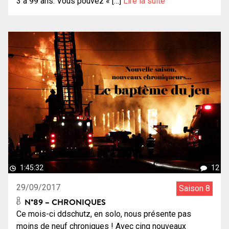
3 à 99 ans. Vous pouvez « […]
Lire la suite
1:45:32
12
29/09/2017
Saison 8
N°89 – CHRONIQUES
Ce mois-ci ddschutz, en solo, nous présente pas
moins de neuf chroniques ! Avec cinq nouveaux