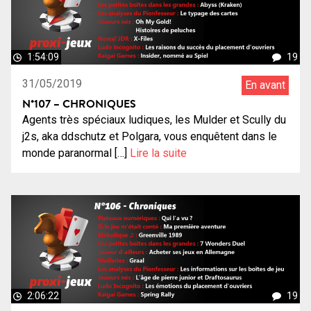
1:54:09
19
31/05/2019
En avant
N°107 – CHRONIQUES
Agents très spéciaux ludiques, les Mulder et Scully du
j2s, aka ddschutz et Polgara, vous enquêtent dans le
monde paranormal […]
Lire la suite
2:06:22
19