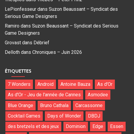
LePionfesseur
dans
Suzon Beaussant – Syndicat des
Serious Game Designers
Ramiro
dans
Suzon Beaussant – Syndicat des Serious
Game Designers
Grovast
dans
Débrief
Delloth
dans
Chroniques – Juin 2026
ÉTIQUETTES
7 Wonders
Android
Antoine Bauza
As d'Or
As d'Or - Jeu de l'année de Cannes
Asmodee
Blue Orange
Bruno Cathala
Carcassonne
Cocktail Games
Days of Wonder
DBDJ
des bretzels et des jeux
Dominion
Edge
Essen