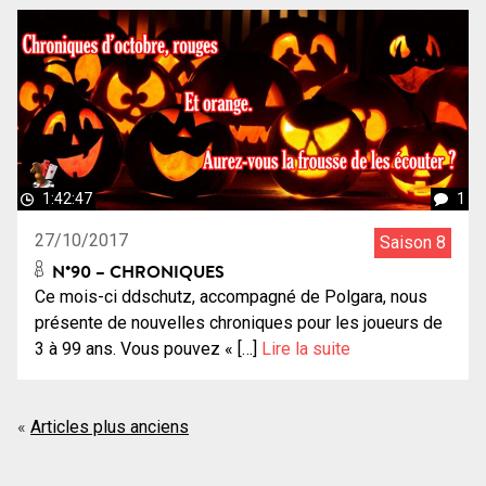
1:42:47
1
27/10/2017
Saison 8
N°90 – CHRONIQUES
Ce mois-ci ddschutz, accompagné de Polgara, nous
présente de nouvelles chroniques pour les joueurs de
3 à 99 ans. Vous pouvez « […]
Lire la suite
Navigation
Articles plus anciens
des