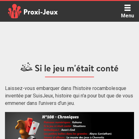
Skip
to
Menu
content
Proxi Jeux - Le podcast qui vous parle de jeux de société
Si le jeu m'était conté
Laissez-vous embarquer dans l'histoire rocambolesque
inventée par SuisJeux, histoire qui n'a pour but que de vous
emmener dans l'univers d'un jeu.