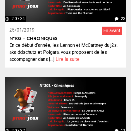
2:07:34
23
25/01/2019
En avant
N°103 – CHRONIQUES
En ce début d’année, les Lennon et McCartney du j2s,
aka ddschutz et Polgara, vous proposent de les
accompagner dans […]
Lire la suite
2:07:32
11