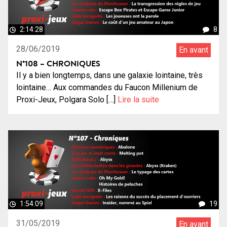
2:14:28
8
28/06/2019
En avant
N°108 – CHRONIQUES
Il y a bien longtemps, dans une galaxie lointaine, très
lointaine… Aux commandes du Faucon Millenium de
Proxi-Jeux, Polgara Solo […]
Lire la suite
1:54:09
19
31/05/2019
En avant