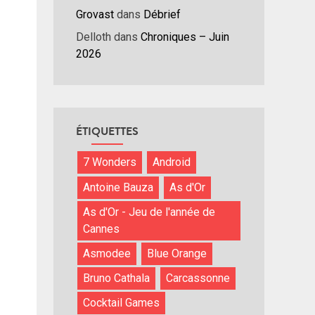
Grovast
dans
Débrief
nuer
Delloth
dans
Chroniques – Juin
2026
ume.
ÉTIQUETTES
7 Wonders
Android
Antoine Bauza
As d'Or
As d'Or - Jeu de l'année de
Cannes
Asmodee
Blue Orange
Bruno Cathala
Carcassonne
Cocktail Games