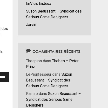
EnVies EnJeux
Suzon Beaussant – Syndicat des
Serious Game Designers
Jarvin
d des
t
COMMENTAIRES RÉCENTS
 le
Thespios
dans
Thebes – Peter
Prinz
LePionfesseur
dans
Suzon
isez
Beaussant – Syndicat des
Serious Game Designers
hes
/bas
Ramiro
dans
Suzon Beaussant –
r
Syndicat des Serious Game
menter
Designers