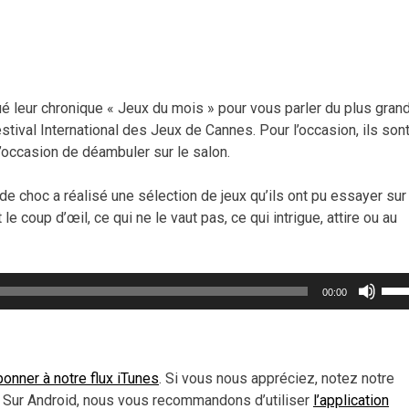
é leur chronique « Jeux du mois » pour vous parler du plus gran
Festival International des Jeux de Cannes. Pour l’occasion, ils son
 l’occasion de déambuler sur le salon.
 de choc a réalisé une sélection de jeux qu’ils ont pu essayer sur
 le coup d’œil, ce qui ne le vaut pas, ce qui intrigue, attire ou au
Util
00:00
les
flèc
haut
pou
onner à notre flux iTunes
. Si vous nous appréciez, notez notre
aug
 Sur Android, nous vous recommandons d’utiliser
l’application