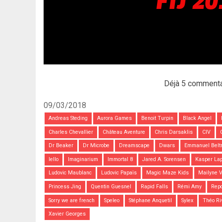
Déjà 5 commenta
09/03/2018
Andreas Steding
Aurora Games
Benoit Turpin
Black Angel
Charles Chevallier
Château Aventure
Chris Darsaklis
CIV
Dr Beaker
Dr Microbe
Dreamscape
Dwars
Emmanuel Belt
Iello
Imaginarium
Immortal 8
Jared A. Sorensen
Kasper La
Ludovic Maublanc
Ludovic Papaïs
Magic Maze Kids
Mailyne V
Princess Jing
Quentin Guesnel
Rapid Falls
Rémi Amy
Repo
Sorry we are french
Speleo
Stéphane Anquetil
Sylex
Théo Ri
Xavier Georges