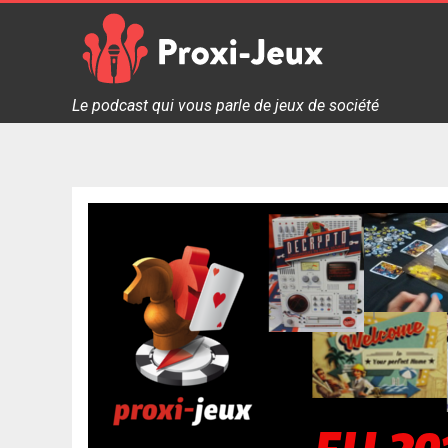
Skip
to
content
Proxi Jeux - Le podcast qui vous parle de jeux de soc
Le podcast qui vous parle de jeux de société