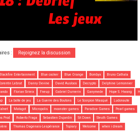
ires :
Rejoignez la discussion
Blackfire Entertainment
Blue cocker
Blue Orange
Bombyx
Bruno Cathala
Corentin Lebrat
Danny Devine
David Ausloos
Decrypto
Delphine Lemonnier
rando
Florian Sirieix
Fneup
Gabriel Durnerin
Ganymede
Hope S. Hwang
H
pp
La boîte de jeu
La Guerre des Boutons
Le Scorpion Masqué
Ludonaute
alnet
Matagot
Micropolis
moonster games
Paradice Games
Pearl games
s Prod
Roberto Fraga
Sebastien Dujardin
Sit Down
Sleuth Games
vière
Thomas Dagenais-Lespérance
Topiary
Welcome
when i dream