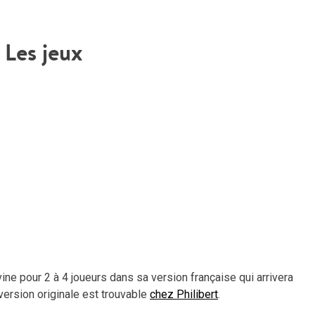
ou
dimi
le
Les jeux
vol
ine pour 2 à 4 joueurs dans sa version française qui arrivera
version originale est trouvable
chez Philibert
.