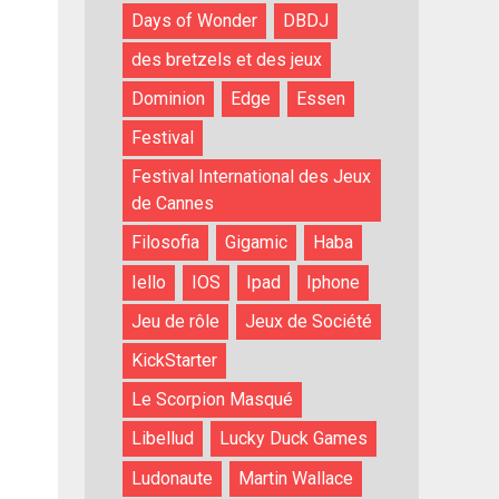
Days of Wonder
DBDJ
des bretzels et des jeux
Dominion
Edge
Essen
Festival
Festival International des Jeux
de Cannes
Filosofia
Gigamic
Haba
Iello
IOS
Ipad
Iphone
Jeu de rôle
Jeux de Société
KickStarter
Le Scorpion Masqué
Libellud
Lucky Duck Games
Ludonaute
Martin Wallace