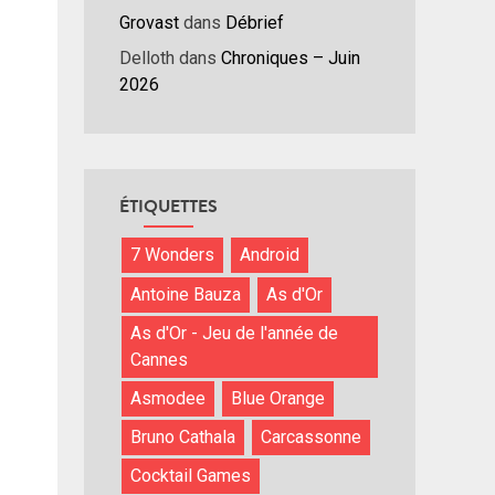
Grovast
dans
Débrief
nuer
Delloth
dans
Chroniques – Juin
2026
ume.
ÉTIQUETTES
7 Wonders
Android
Antoine Bauza
As d'Or
As d'Or - Jeu de l'année de
Cannes
Asmodee
Blue Orange
Bruno Cathala
Carcassonne
Cocktail Games