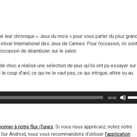
é leur chronique « Jeux du mois » pour vous parler du plus gran
Festival International des Jeux de Cannes. Pour l’occasion, ils son
 l’occasion de déambuler sur le salon.
 de choc a réalisé une sélection de jeux qu’ils ont pu essayer sur
 le coup d’œil, ce qui ne le vaut pas, ce qui intrigue, attire ou au
Util
00:00
les
flèc
haut
pou
onner à notre flux iTunes
. Si vous nous appréciez, notez notre
aug
 Sur Android, nous vous recommandons d’utiliser
l’application