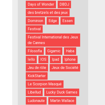
Days of Wonder
DBDJ
des bretzels et des jeux
Dominion
Edge
Essen
Festival
Festival International des Jeux
de Cannes
Filosofia
Gigamic
Haba
Iello
IOS
Ipad
Iphone
Jeu de rôle
Jeux de Société
KickStarter
Le Scorpion Masqué
Libellud
Lucky Duck Games
Ludonaute
Martin Wallace