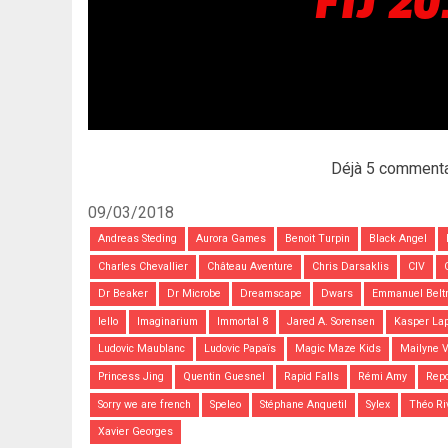
Déjà 5 commenta
09/03/2018
Andreas Steding
Aurora Games
Benoit Turpin
Black Angel
Charles Chevallier
Château Aventure
Chris Darsaklis
CIV
Dr Beaker
Dr Microbe
Dreamscape
Dwars
Emmanuel Belt
Iello
Imaginarium
Immortal 8
Jared A. Sorensen
Kasper La
Ludovic Maublanc
Ludovic Papaïs
Magic Maze Kids
Mailyne V
Princess Jing
Quentin Guesnel
Rapid Falls
Rémi Amy
Repo
Sorry we are french
Speleo
Stéphane Anquetil
Sylex
Théo Ri
Xavier Georges