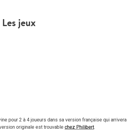
ou
dimi
le
Les jeux
vol
ine pour 2 à 4 joueurs dans sa version française qui arrivera
version originale est trouvable
chez Philibert
.