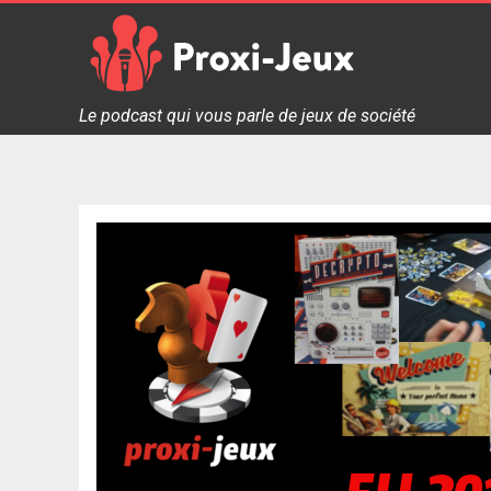
Skip
to
content
Proxi Jeux - Le podcast qui vous parle de jeux de soc
Le podcast qui vous parle de jeux de société