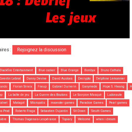
ires :
Rejoignez la discussion
Blackfire Entertainment
Blue cocker
Blue Orange
Bombyx
Bruno Cathala
Corentin Lebrat
Danny Devine
David Ausloos
Decrypto
Delphine Lemonnier
rando
Florian Sirieix
Fneup
Gabriel Durnerin
Ganymede
Hope S. Hwang
H
pp
La boîte de jeu
La Guerre des Boutons
Le Scorpion Masqué
Ludonaute
alnet
Matagot
Micropolis
moonster games
Paradice Games
Pearl games
s Prod
Roberto Fraga
Sebastien Dujardin
Sit Down
Sleuth Games
vière
Thomas Dagenais-Lespérance
Topiary
Welcome
when i dream