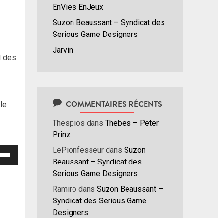
EnVies EnJeux
Suzon Beaussant – Syndicat des
Serious Game Designers
Jarvin
d des
t
COMMENTAIRES RÉCENTS
 le
Thespios
dans
Thebes – Peter
Prinz
LePionfesseur
dans
Suzon
isez
Beaussant – Syndicat des
Serious Game Designers
hes
/bas
Ramiro
dans
Suzon Beaussant –
r
Syndicat des Serious Game
menter
Designers