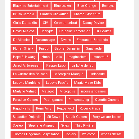
Blackfire Entertainment
Blue cocker
Blue Orange
Bombyx
Bruno Cathala
Charles Chevallier
Château Aventure
Chris Darsaklis
CIV
Corentin Lebrat
Danny Devine
David Ausloos
Decrypto
Delphine Lemonnier
Dr Beaker
Dr Microbe
Dreamscape
Dwars
Emmanuel Beltrando
Florian Sirieix
Fneup
Gabriel Durnerin
Ganymede
Hope S. Hwang
Huns
Iello
Imaginarium
Immortal 8
Jared A. Sorensen
Kasper Lapp
La boîte de jeu
La Guerre des Boutons
Le Scorpion Masqué
Ludonaute
Ludovic Maublanc
Ludovic Papaïs
Magic Maze Kids
Mailyne Valnet
Matagot
Micropolis
moonster games
Paradice Games
Pearl games
Princess Jing
Quentin Guesnel
Rapid Falls
Rémi Amy
Repos Prod
Roberto Fraga
Sebastien Dujardin
Sit Down
Sleuth Games
Sorry we are french
Speleo
Stéphane Anquetil
Sylex
Théo Rivière
Thomas Dagenais-Lespérance
Topiary
Welcome
when i dream