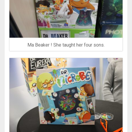
Ma Beaker ! She taught her four sons.