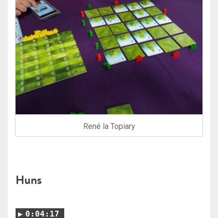
René la Topiary
Huns
0:04:17