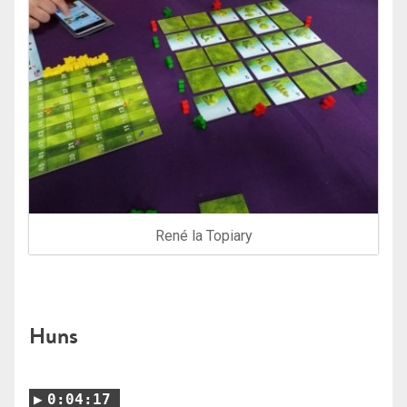
René la Topiary
Huns
0:04:17