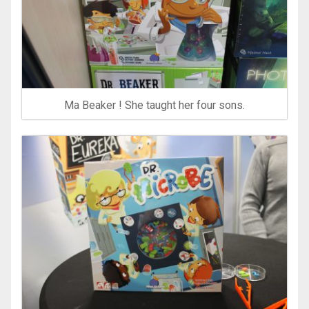
Ma Beaker ! She taught her four sons.