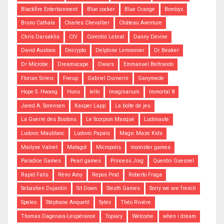
Blackfire Entertainment
Blue cocker
Blue Orange
Bombyx
Bruno Cathala
Charles Chevallier
Château Aventure
Chris Darsaklis
CIV
Corentin Lebrat
Danny Devine
David Ausloos
Decrypto
Delphine Lemonnier
Dr Beaker
Dr Microbe
Dreamscape
Dwars
Emmanuel Beltrando
Florian Sirieix
Fneup
Gabriel Durnerin
Ganymede
Hope S. Hwang
Huns
Iello
Imaginarium
Immortal 8
Jared A. Sorensen
Kasper Lapp
La boîte de jeu
La Guerre des Boutons
Le Scorpion Masqué
Ludonaute
Ludovic Maublanc
Ludovic Papaïs
Magic Maze Kids
Mailyne Valnet
Matagot
Micropolis
moonster games
Paradice Games
Pearl games
Princess Jing
Quentin Guesnel
Rapid Falls
Rémi Amy
Repos Prod
Roberto Fraga
Sebastien Dujardin
Sit Down
Sleuth Games
Sorry we are french
Speleo
Stéphane Anquetil
Sylex
Théo Rivière
Thomas Dagenais-Lespérance
Topiary
Welcome
when i dream