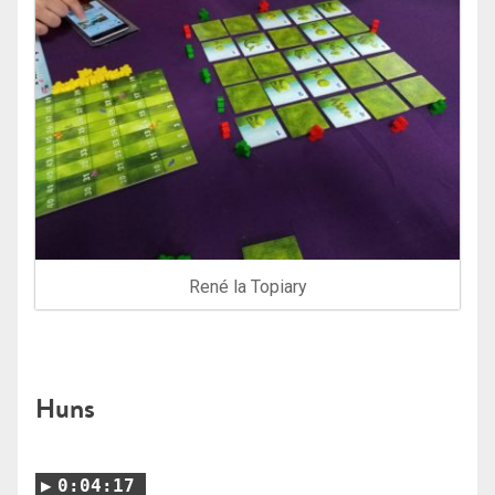
René la Topiary
Huns
0:04:17