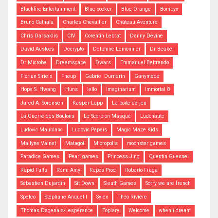
Blackfire Entertainment
Blue cocker
Blue Orange
Bombyx
Bruno Cathala
Charles Chevallier
Château Aventure
Chris Darsaklis
CIV
Corentin Lebrat
Danny Devine
David Ausloos
Decrypto
Delphine Lemonnier
Dr Beaker
Dr Microbe
Dreamscape
Dwars
Emmanuel Beltrando
Florian Sirieix
Fneup
Gabriel Durnerin
Ganymede
Hope S. Hwang
Huns
Iello
Imaginarium
Immortal 8
Jared A. Sorensen
Kasper Lapp
La boîte de jeu
La Guerre des Boutons
Le Scorpion Masqué
Ludonaute
Ludovic Maublanc
Ludovic Papaïs
Magic Maze Kids
Mailyne Valnet
Matagot
Micropolis
moonster games
Paradice Games
Pearl games
Princess Jing
Quentin Guesnel
Rapid Falls
Rémi Amy
Repos Prod
Roberto Fraga
Sebastien Dujardin
Sit Down
Sleuth Games
Sorry we are french
Speleo
Stéphane Anquetil
Sylex
Théo Rivière
Thomas Dagenais-Lespérance
Topiary
Welcome
when i dream