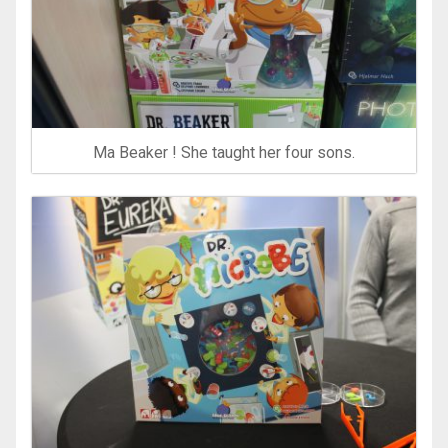
Ma Beaker ! She taught her four sons.