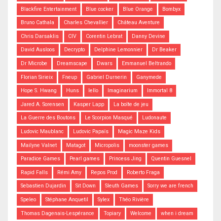
Blackfire Entertainment
Blue cocker
Blue Orange
Bombyx
Bruno Cathala
Charles Chevallier
Château Aventure
Chris Darsaklis
CIV
Corentin Lebrat
Danny Devine
David Ausloos
Decrypto
Delphine Lemonnier
Dr Beaker
Dr Microbe
Dreamscape
Dwars
Emmanuel Beltrando
Florian Sirieix
Fneup
Gabriel Durnerin
Ganymede
Hope S. Hwang
Huns
Iello
Imaginarium
Immortal 8
Jared A. Sorensen
Kasper Lapp
La boîte de jeu
La Guerre des Boutons
Le Scorpion Masqué
Ludonaute
Ludovic Maublanc
Ludovic Papaïs
Magic Maze Kids
Mailyne Valnet
Matagot
Micropolis
moonster games
Paradice Games
Pearl games
Princess Jing
Quentin Guesnel
Rapid Falls
Rémi Amy
Repos Prod
Roberto Fraga
Sebastien Dujardin
Sit Down
Sleuth Games
Sorry we are french
Speleo
Stéphane Anquetil
Sylex
Théo Rivière
Thomas Dagenais-Lespérance
Topiary
Welcome
when i dream