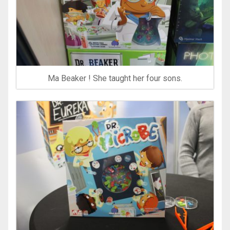
Ma Beaker ! She taught her four sons.