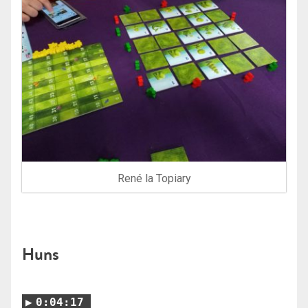
René la Topiary
Huns
0:04:17