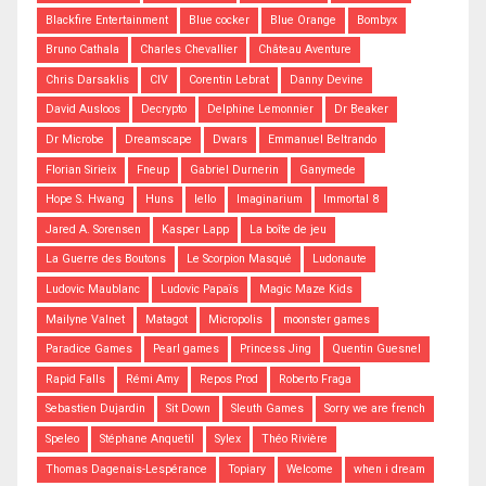
Blackfire Entertainment
Blue cocker
Blue Orange
Bombyx
Bruno Cathala
Charles Chevallier
Château Aventure
Chris Darsaklis
CIV
Corentin Lebrat
Danny Devine
David Ausloos
Decrypto
Delphine Lemonnier
Dr Beaker
Dr Microbe
Dreamscape
Dwars
Emmanuel Beltrando
Florian Sirieix
Fneup
Gabriel Durnerin
Ganymede
Hope S. Hwang
Huns
Iello
Imaginarium
Immortal 8
Jared A. Sorensen
Kasper Lapp
La boîte de jeu
La Guerre des Boutons
Le Scorpion Masqué
Ludonaute
Ludovic Maublanc
Ludovic Papaïs
Magic Maze Kids
Mailyne Valnet
Matagot
Micropolis
moonster games
Paradice Games
Pearl games
Princess Jing
Quentin Guesnel
Rapid Falls
Rémi Amy
Repos Prod
Roberto Fraga
Sebastien Dujardin
Sit Down
Sleuth Games
Sorry we are french
Speleo
Stéphane Anquetil
Sylex
Théo Rivière
Thomas Dagenais-Lespérance
Topiary
Welcome
when i dream