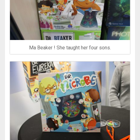
Ma Beaker ! She taught her four sons.