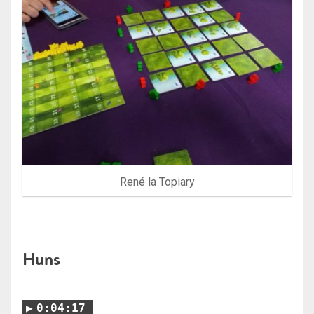
René la Topiary
Huns
0:04:17