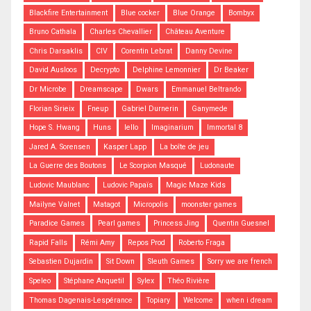
Blackfire Entertainment
Blue cocker
Blue Orange
Bombyx
Bruno Cathala
Charles Chevallier
Château Aventure
Chris Darsaklis
CIV
Corentin Lebrat
Danny Devine
David Ausloos
Decrypto
Delphine Lemonnier
Dr Beaker
Dr Microbe
Dreamscape
Dwars
Emmanuel Beltrando
Florian Sirieix
Fneup
Gabriel Durnerin
Ganymede
Hope S. Hwang
Huns
Iello
Imaginarium
Immortal 8
Jared A. Sorensen
Kasper Lapp
La boîte de jeu
La Guerre des Boutons
Le Scorpion Masqué
Ludonaute
Ludovic Maublanc
Ludovic Papaïs
Magic Maze Kids
Mailyne Valnet
Matagot
Micropolis
moonster games
Paradice Games
Pearl games
Princess Jing
Quentin Guesnel
Rapid Falls
Rémi Amy
Repos Prod
Roberto Fraga
Sebastien Dujardin
Sit Down
Sleuth Games
Sorry we are french
Speleo
Stéphane Anquetil
Sylex
Théo Rivière
Thomas Dagenais-Lespérance
Topiary
Welcome
when i dream