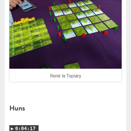
René la Topiary
Huns
0:04:17