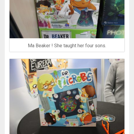
Ma Beaker ! She taught her four sons.